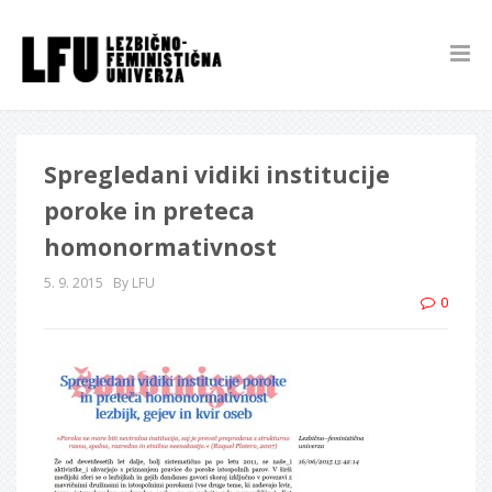
Spregledani vidiki institucije
poroke in preteca
homonormativnost
5. 9. 2015
By LFU
0