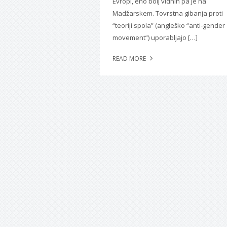
Evropi, eno bolj vidnih pa je na
Madžarskem. Tovrstna gibanja proti
“teoriji spola” (angleško “anti-gender
movement”) uporabljajo […]
READ MORE