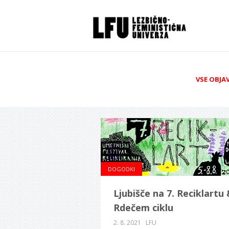
VSE OBJA
DOGODKI
Ljubišče na 7. Reciklartu 
Rdečem ciklu
2. 8. 2021
LFU