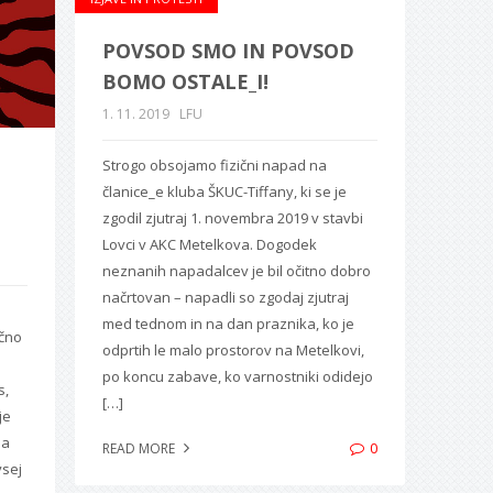
POVSOD SMO IN POVSOD
BOMO OSTALE_I!
1. 11. 2019
LFU
Strogo obsojamo fizični napad na
članice_e kluba ŠKUC-Tiffany, ki se je
zgodil zjutraj 1. novembra 2019 v stavbi
Lovci v AKC Metelkova. Dogodek
neznanih napadalcev je bil očitno dobro
načrtovan – napadli so zgodaj zjutraj
med tednom in na dan praznika, ko je
ično
odprtih le malo prostorov na Metelkovi,
po koncu zabave, ko varnostniki odidejo
s,
[…]
je
ja
0
READ MORE
vsej