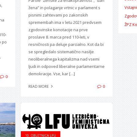
Parole “Ženske za enakopravnost”, “dan
b,
Vstajn
žena” in polaganje vrtnic v parlament s
pisnimi zahtevami po zakonskih
Zgodov
 na
spremembah ima v letu 2021 predvsem
ŽPZ K
h
zgodovinske konotacije na prve
010-
proslave 8. marca pred 110-leti, v
o po
resničnosti pa deluje parcialno. Kot da bi
se spregledalo sistematično nasilje
,
neoliberalnega kapitalizma nad vsemi
ljudi in odpoved liberalne parlamentarne
demokracije. Vse, kar […]
0
0
READ MORE
10. OBLETNICA LFU