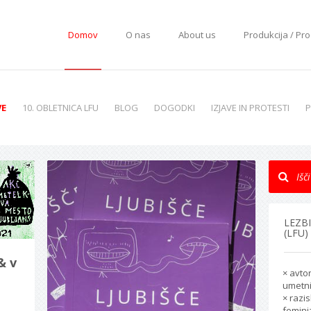
Domov
O nas
About us
Produkcija / Pr
VE
10. OBLETNICA LFU
BLOG
DOGODKI
IZJAVE IN PROTESTI
P
LEZB
(LFU)
& v
× avto
umetni
× razi
femini