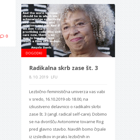
0
DOGODKI
Radikalna skrb zase št. 3
8. 10. 2019
LFU
Lezbično-feministična univerza vas vabi
v sredo, 16.10.2019 ob 18.00, na
izkustveno delavnico o radikalni skrbi
zase št. 3 (angl. radical self-care). Dobimo
se na dvorišču Avtonomne tovarne Rog
pred glavno stavbo. Navdih bomo črpale
iz izsledkov in praks lezbičnih in