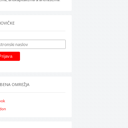
NOVIČKE
BENA OMREŽJA
ook
don