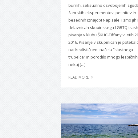
burnih, seksualno osvobojenih zgod
žanrskih eksperimentov, pesnitev in
besednih iznajdb! Napisale_i smo jih
delavnicah skupinskega LGBTQ tras
pisanja v klubu ŠKUC-Tiffany v letih 2
2016. Pisanje v skupinicah je potekal
nadrealističnem načelu “slastnega
trupelca” in porodilo mnogo lezbičnih
nekaj […]
READ MORE