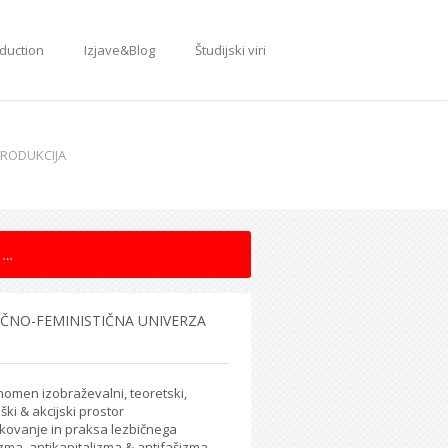
oduction
Izjave&Blog
Študijski viri
RODUKCIJA
IČNO-FEMINISTIČNA UNIVERZA
nomen izobraževalni, teoretski,
ški & akcijski prostor
skovanje in praksa lezbičnega
zma, antikapitalizma & antifašizma.