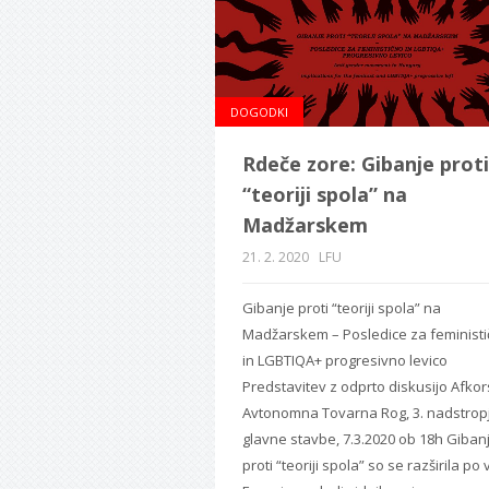
DOGODKI
Rdeče zore: Gibanje proti
“teoriji spola” na
Madžarskem
21. 2. 2020
LFU
Gibanje proti “teoriji spola” na
Madžarskem – Posledice za feminist
in LGBTIQA+ progresivno levico
Predstavitev z odprto diskusijo Afkor
Avtonomna Tovarna Rog, 3. nadstrop
glavne stavbe, 7.3.2020 ob 18h Giban
proti “teoriji spola” so se razširila po 