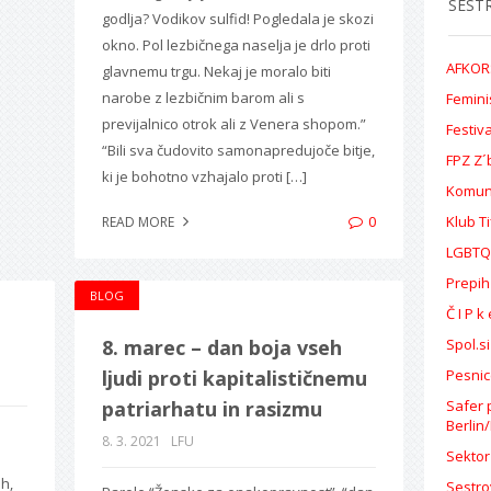
SEST
godlja? Vodikov sulfid! Pogledala je skozi
okno. Pol lezbičnega naselja je drlo proti
AFKOR
glavnemu trgu. Nekaj je moralo biti
narobe z lezbičnim barom ali s
Femini
previjalnico otrok ali z Venera shopom.”
Festiv
“Bili sva čudovito samonapredujoče bitje,
FPZ Z´
ki je bohotno vzhajalo proti […]
Komun
0
Klub T
READ MORE
LGBTQ
Prepih
BLOG
Č I P k
8. marec – dan boja vseh
Spol.si
ljudi proti kapitalističnemu
Pesnic
patriarhatu in rasizmu
Safer 
Berlin
8. 3. 2021
LFU
Sektor
ih,
Sestro