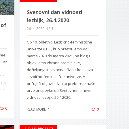
Svetovni dan vidnosti
lezbijk, 26.4.2020
 of
26. 4. 2020
LFU
Ob 10. obletnici Lezbično-feministične
univerze (LFU), ki jo praznujemo od
 see
marca 2020 do marca 2021, na blogu
 just
objavljamo zbrane premisleke,
doživljanja in stvaritve članic kolektiva
 is
Lezbično-feministične univerze. V
l is
pričujoči objavi si lahko preberete naše
the
prve prispevke ob Svetovnem dnevu
vidnosti lezbijk, 26.4.2020.
0
0
READ MORE
IZJAVE IN PROTESTI