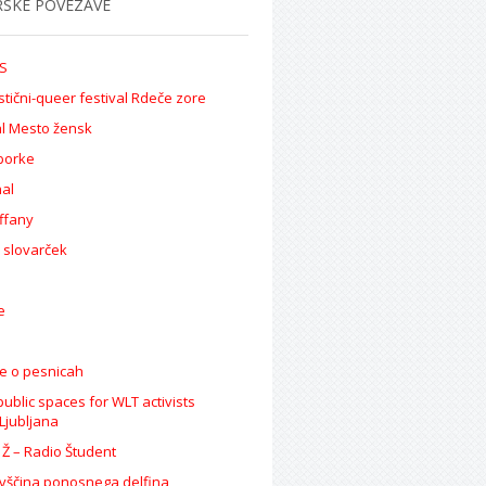
RSKE POVEZAVE
S
stični-queer festival Rdeče zore
al Mesto žensk
borke
al
iffany
 slovarček
 e
e o pesnicah
public spaces for WLT activists
/Ljubljana
 Ž – Radio Študent
vščina ponosnega delfina