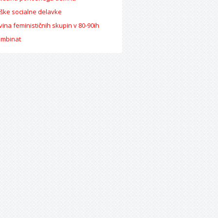
iške socialne delavke
ina feminističnih skupin v 80-90ih
ombinat