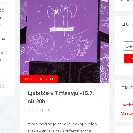
 od
!
LFU 
ki
 –
ana
la
si
10. OBLETNICA LFU
0
DRUŽ
Ljubišče v Tiffanyju -15.7.
ob 20h
Faceb
6. 7. 2021
LFU
Masto
“Sredi noči se je zbudila. Nekaj je bilo v
zraku – gnila jajca? Antifeministična