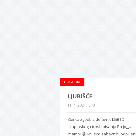
DOGODKI
LJUBIŠČE
11. 4. 2021
LFU
Zbirka zgodb z delavnic LGBTQ
skupinskega trash pisanja Pa jo_ga
imamo! 😀 Knjižico zabavnih, odpiljen