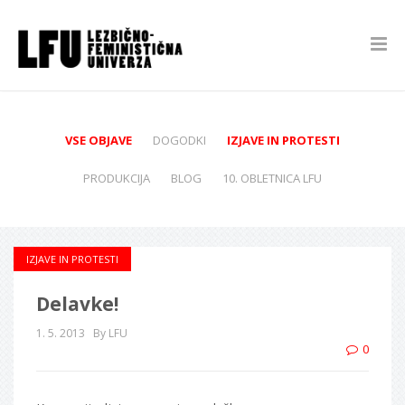
VSE OBJAVE
DOGODKI
IZJAVE IN PROTESTI
PRODUKCIJA
BLOG
10. OBLETNICA LFU
IZJAVE IN PROTESTI
Delavke!
1. 5. 2013
By LFU
0