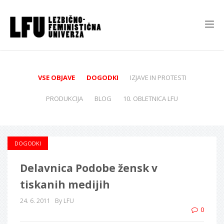
VSE OBJAVE
DOGODKI
IZJAVE IN PROTESTI
PRODUKCIJA
BLOG
10. OBLETNICA LFU
DOGODKI
Delavnica Podobe žensk v
tiskanih medijih
24. 6. 2011
By LFU
0