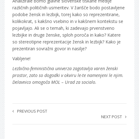
Analizirale bomo glavne slovenske tiskane medije
različnih političnih usmeritev. V žarišče bodo postavljene
podobe žensk in lezbijk, torej kako so reprezentirane,
kolikokrat, s kakšno vsebino in v kakšnem kontekstu se
pojavljajo. Ali se o temah, ki zadevajo prvenstveno
lezbijke in druge ženske, sploh poroča in kako? Katere
so stereotipne reprezentacije žensk in lezbijk? Kako je
prezentiran sovražni govor in nasilje?
Vabljene!
Lezbično-feministična univerza zagotavlja varen ženski
prostor, zato so dogodki v okviru le-te namenjeni le njim.
Delavnico omogoča MOL – Urad za socialo.
PREVIOUS POST
NEXT POST