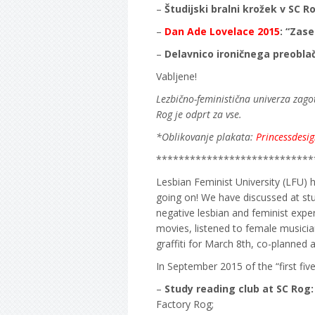
–
Študijski bralni krožek v SC 
–
Dan Ade Lovelace 2015
: “Zas
–
Delavnico ironičnega preobla
Vabljene!
Lezbično-feministična univerza zagot
Rog je odprt za vse.
*O
blikovanje plakata:
Princessdesi
****************************
Lesbian Feminist University (LFU)
going on! We have discussed at stu
negative lesbian and feminist expe
movies, listened to female musicia
graffiti for March 8th, co-planned 
In September 2015 of the “first fiv
–
Study reading club at SC Rog
Factory Rog;