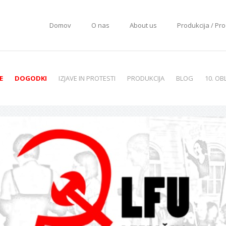
Domov
O nas
About us
Produkcija / Pr
E
DOGODKI
IZJAVE IN PROTESTI
PRODUKCIJA
BLOG
10. OB