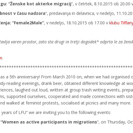
Rogu: “Ženske kot akterke migracij
“, v četrtek, 8.10.2015 ob 20.00 
ebnost v času nadzora
“, predavanja in delavnica, v nedeljo, 11.10.
čenja: “Female2Male”
, v nedeljo, 18.10.2015 ob 17.00 v
klubu Tiffan
avlja varen prostor, zato sta drugi in tretji dogodek* odprta le za žen
gn
.
********************************************************
 has a 5th anniversary! From March 2010 on, when we had organised o
dy-reading evenings, drank beer, obtained different knowledge at wor
riences, laughed out loud, written at group trash writing events, pre
ns, supported ourselves, cooperated and made connections with sister 
and walked at feminist protests, socialised at picnics and many more.
e years of LFU” we are inviting you to the following events:
: “Women as active participants in migrations
“, on Thursday, Oc