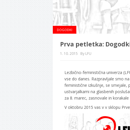
DOGODKI
Prva petletka: Dogodki
1. 10. 2015
By LFU
Lezbično-feministična univerza (L
vse do danes. Razpravljale smo na br
feministične izkušnje, se smejale, p
ustvarjalkami na glasbenih poslušaln
za 8. marec, zasnovale in korakale n
V oktobru 2015 vas v v sklopu Prve 