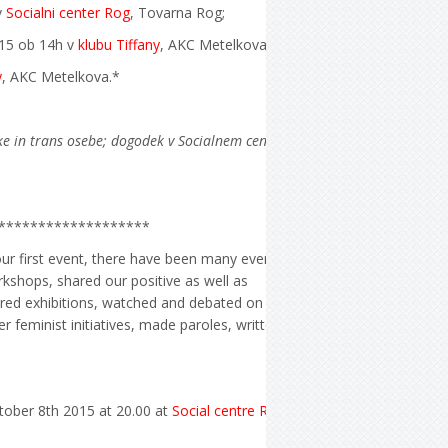
v
Socialni center Rog
, Tovarna Rog;
2015 ob 14h v
klubu Tiffany
, AKC Metelkova.*
y
, AKC Metelkova.*
ske in trans osebe; dogodek v Socialnem centru
*******************
ur first event, there have been many events
kshops, shared our positive as well as
pared exhibitions, watched and debated on
feminist initiatives, made paroles, written
tober 8th 2015 at 20.00 at
Social centre Rog
,