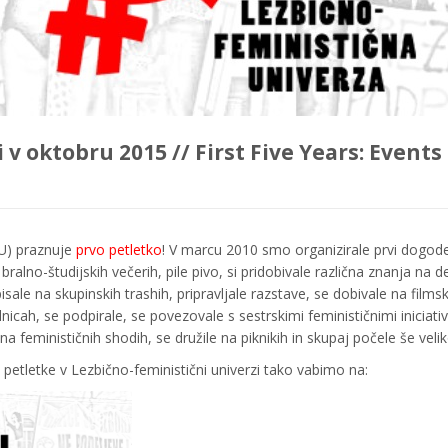
 v oktobru 2015 // First Five Years: Events
FU) praznuje
prvo petletko
! V marcu 2010 smo organizirale prvi dogodek
alno-študijskih večerih, pile pivo, si pridobivale različna znanja na de
isale na skupinskih trashih, pripravljale razstave, se dobivale na films
icah, se podpirale, se povezovale s sestrskimi feminističnimi iniciativ
a feminističnih shodih, se družile na piknikih in skupaj počele še velik
petletke v Lezbično-feministični univerzi tako vabimo na: