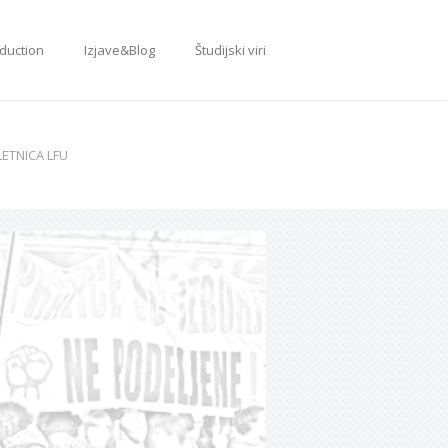
oduction
Izjave&Blog
Študijski viri
LETNICA LFU