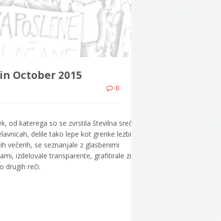
 in October 2015
0
, od katerega so se zvrstila številna srečanja
lavnicah, delile tako lepe kot grenke lezbične in
kih večerih, se seznanjale z glasbenimi
ami, izdelovale transparente, grafitirale zidove
o drugih reči.