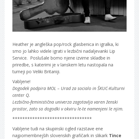
Heather je angleška pop/rock glasbenica in igralka, ki
smo jo lahko videle igrati v lezbični nadaljevanki Lip
Service. Poslušale bomo njene izvirne skladbe in
priredbe, s katerimi je v lanskem letu nastopala na
turneji po Veliki Britaniji.
Vabljene!
Dogodek podpira MOL – Urad za socialo in ŠKUC-Kulturni
center Q.
Lezbično-feministična univerza zagotavlja varen ženski
prostor, zato so dogodki v okviru le-te namenjeni le njim.
********************************
Vabljene tudi na skupinski ogled razstave ene
najpomembnejših slovenskih grafičark in slikark
Tince