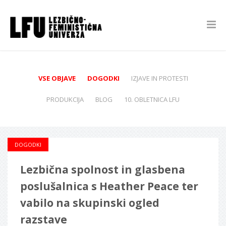
VSE OBJAVE
DOGODKI
IZJAVE IN PROTESTI
PRODUKCIJA
BLOG
10. OBLETNICA LFU
DOGODKI
Lezbična spolnost in glasbena
poslušalnica s Heather Peace ter
vabilo na skupinski ogled
razstave