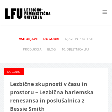
VSE OBJAVE
DOGODKI
IZJAVE IN PROTESTI
PRODUKCIJA
BLOG
10. OBLETNICA LFU
DOGODKI
Lezbične skupnosti v času in
prostoru – Lezbična harlemska
renesansa in poslušalnica z
Bessie Smith