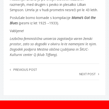
razmerjih, med drugim s pevko in plesalko Lillian
Simpson. Umrla je v hudi prometni nesreči pri le 43 letih.
Poslušale bomo komade s kompilacije
Mama’s Got the
Blues
(pesmi iz let 1925 –1933).
Vabljene!
Lezbično-feministična univerza zagotavlja varen ženski
prostor, zato so dogodki v okviru le-te namenjeni le njim.
Dogodek podpira Mestna občina Ljubljana in ŠKUC-
Kulturni center Q (klub Tiffany).
PREVIOUS POST
NEXT POST