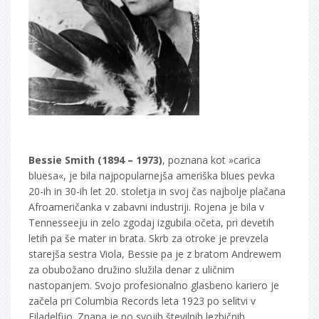
Bessie Smith (1894 – 1973)
, poznana kot »carica
bluesa«, je bila najpopularnejša ameriška blues pevka
20-ih in 30-ih let 20. stoletja in svoj čas najbolje plačana
Afroameričanka v zabavni industriji. Rojena je bila v
Tennesseeju in zelo zgodaj izgubila očeta, pri devetih
letih pa še mater in brata. Skrb za otroke je prevzela
starejša sestra Viola, Bessie pa je z bratom Andrewem
za obubožano družino služila denar z uličnim
nastopanjem. Svojo profesionalno glasbeno kariero je
začela pri Columbia Records leta 1923 po selitvi v
Filadelfijo. Znana je po svojih številnih lezbičnih