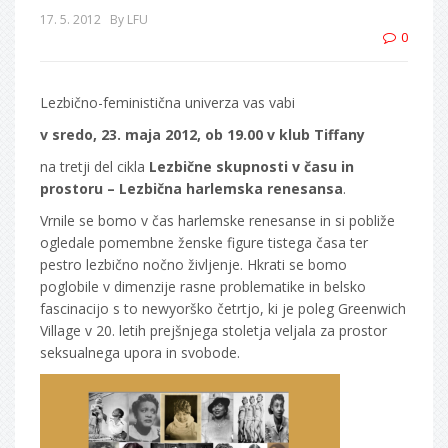
17. 5. 2012
By LFU
0
Lezbično-feministična univerza vas vabi
v sredo, 23. maja 2012, ob 19.00 v klub Tiffany
na tretji del cikla
Lezbične skupnosti v času in
prostoru – Lezbična harlemska renesansa
.
Vrnile se bomo v čas harlemske renesanse in si pobliže
ogledale pomembne ženske figure tistega časa ter
pestro lezbično nočno življenje. Hkrati se bomo
poglobile v dimenzije rasne problematike in belsko
fascinacijo s to newyorško četrtjo, ki je poleg Greenwich
Village v 20. letih prejšnjega stoletja veljala za prostor
seksualnega upora in svobode.