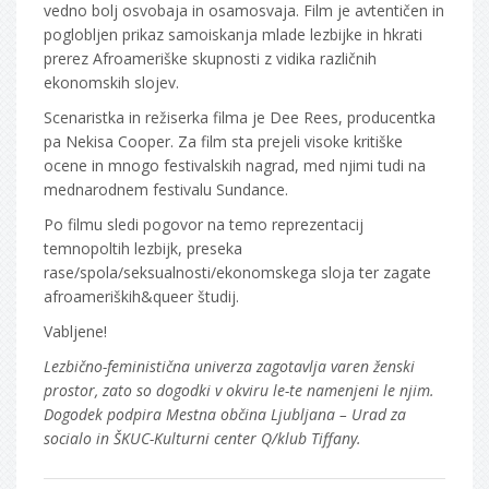
vedno bolj osvobaja in osamosvaja. Film je avtentičen in
poglobljen prikaz samoiskanja mlade lezbijke in hkrati
prerez Afroameriške skupnosti z vidika različnih
ekonomskih slojev.
Scenaristka in režiserka filma je Dee Rees, producentka
pa Nekisa Cooper. Za film sta prejeli visoke kritiške
ocene in mnogo festivalskih nagrad, med njimi tudi na
mednarodnem festivalu Sundance.
Po filmu sledi pogovor na temo reprezentacij
temnopoltih lezbijk, preseka
rase/spola/seksualnosti/ekonomskega sloja ter zagate
afroameriških&queer študij.
Vabljene!
Lezbično-feministična univerza zagotavlja varen ženski
prostor, zato so dogodki v okviru le-te namenjeni le njim.
Dogodek podpira Mestna občina Ljubljana – Urad za
socialo in ŠKUC-Kulturni center Q/klub Tiffany.