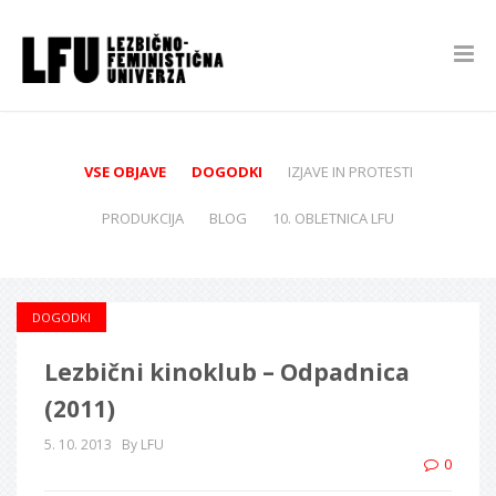
VSE OBJAVE
DOGODKI
IZJAVE IN PROTESTI
PRODUKCIJA
BLOG
10. OBLETNICA LFU
DOGODKI
Lezbični kinoklub – Odpadnica
(2011)
5. 10. 2013
By LFU
0