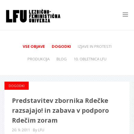
VSE OBJAVE
DOGODKI
IZJAVE IN PROTESTI
PRODUKCIJA
BLOG
10. OBLETNICA LFU
DOGODKI
Predstavitev zbornika Rdečke
razsajajo! in zabava v podporo
Rdečim zoram
20. 9. 2011
By LFU