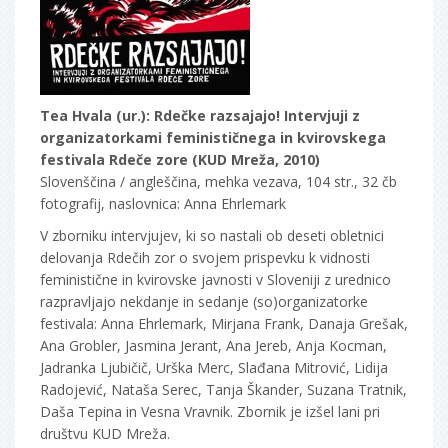
Tea Hvala (ur.): Rdečke razsajajo! Intervjuji z
organizatorkami feminističnega in kvirovskega
festivala Rdeče zore (KUD Mreža, 2010)
Slovenščina / angleščina, mehka vezava, 104 str., 32 čb
fotografij, naslovnica: Anna Ehrlemark
V zborniku intervjujev, ki so nastali ob deseti obletnici
delovanja Rdečih zor o svojem prispevku k vidnosti
feministične in kvirovske javnosti v Sloveniji z urednico
razpravljajo nekdanje in sedanje (so)organizatorke
festivala: Anna Ehrlemark, Mirjana Frank, Danaja Grešak,
Ana Grobler, Jasmina Jerant, Ana Jereb, Anja Kocman,
Jadranka Ljubičič, Urška Merc, Slađana Mitrović, Lidija
Radojević, Nataša Serec, Tanja Škander, Suzana Tratnik,
Daša Tepina in Vesna Vravnik. Zbornik je izšel lani pri
društvu KUD Mreža.