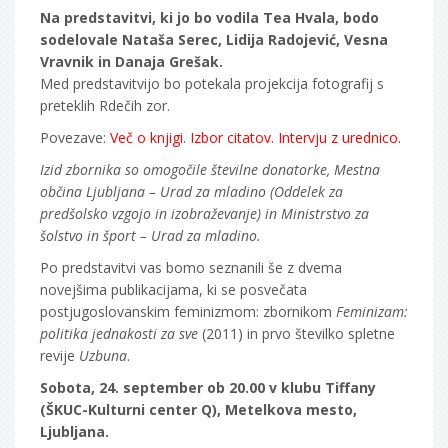
Na predstavitvi, ki jo bo vodila Tea Hvala, bodo
sodelovale Nataša Serec, Lidija Radojević, Vesna
Vravnik in Danaja Grešak.
Med predstavitvijo bo potekala projekcija fotografij s
preteklih Rdečih zor.
Povezave:
Več o knjigi
.
Izbor citatov.
Intervju z urednico.
Izid zbornika so omogočile številne donatorke, Mestna
občina Ljubljana – Urad za mladino (Oddelek za
predšolsko vzgojo in izobraževanje) in Ministrstvo za
šolstvo in šport – Urad za mladino.
Po predstavitvi vas bomo seznanili še z dvema
novejšima publikacijama, ki se posvečata
postjugoslovanskim feminizmom: zbornikom
Feminizam:
politika jednakosti za sve
(2011) in prvo številko spletne
revije
Uzbuna
.
Sobota, 24. september ob 20.00 v klubu Tiffany
(ŠKUC-Kulturni center Q), Metelkova mesto,
Ljubljana.