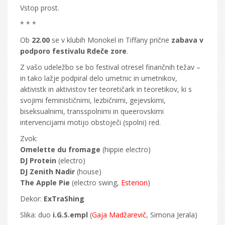
Vstop prost.
* * *
Ob
22.00
se v klubih Monokel in Tiffany prične
zabava v
podporo festivalu Rdeče zore
.
Z vašo udeležbo se bo festival otresel finančnih težav –
in tako lažje podpiral delo umetnic in umetnikov,
aktivistk in aktivistov ter teoretičark in teoretikov, ki s
svojimi feminističnimi, lezbičnimi, gejevskimi,
biseksualnimi, transspolnimi in queerovskimi
intervencijami motijo obstoječi (spolni) red.
Zvok:
Omelette du fromage
(hippie electro)
DJ Protein
(electro)
DJ Zenith Nadir
(house)
The Apple Pie
(electro swing,
Esterion
)
Dekor:
ExTraShing
Slika: duo
i.G.S.empl
(
Gaja Madžarevič
, Simona Jerala)