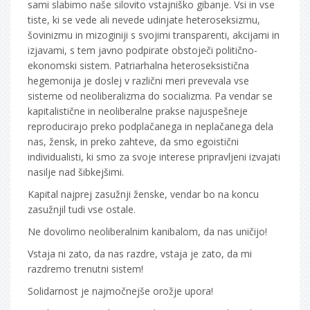
sami slabimo naše silovito vstajniško gibanje. Vsi in vse
tiste, ki se vede ali nevede udinjate heteroseksizmu,
šovinizmu in mizoginiji s svojimi transparenti, akcijami in
izjavami, s tem javno podpirate obstoječi politično-
ekonomski sistem. Patriarhalna heteroseksistična
hegemonija je doslej v različni meri prevevala vse
sisteme od neoliberalizma do socializma. Pa vendar se
kapitalistične in neoliberalne prakse najuspešneje
reproducirajo preko podplačanega in neplačanega dela
nas, žensk, in preko zahteve, da smo egoistični
individualisti, ki smo za svoje interese pripravljeni izvajati
nasilje nad šibkejšimi.
Kapital najprej zasužnji ženske, vendar bo na koncu
zasužnjil tudi vse ostale.
Ne dovolimo neoliberalnim kanibalom, da nas uničijo!
Vstaja ni zato, da nas razdre, vstaja je zato, da mi
razdremo trenutni sistem!
Solidarnost je najmočnejše orožje upora!