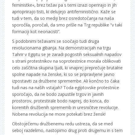
feministke«, brez težav pa s temi izrazi operirajo in jih
apriopriirajo tisti, ki delujejo antifeministično. Kaže se
tudi v tem, da so mediji brez osredotočanja na naša
sporočila, poročali, da smo prišle na Trg republike “v taki
formaciji kot neonacisti”.
S podobnimi težavami se soočajo tudi druga
revolucionarna gibanja. Na demonstracijah na trgu
Tahrir v Egiptu se je zaradi pogostih seksualnih napadov
s strani protestnikov na soprotestnice morala oblikovati
celo zaščitna skupina ljudi, ki vnaprej preprečuje brutalne
spolne napade na ženske, ki so se pripravljene javno
izpostaviti za družbene spremembe. Ali končno to čaka
tudi nas na naših vstajah? Toda egiptovske protestnice
sporočajo, da ne bodo zapustile trgov in javnih
prostorov, protestirale bodo naprej, do konca, do
korenitih družbenih sprememb in uresničitve revolucije.
Nobena revolucija ne more potekati brez žensk!
Obstoječemu družbenemu redu ustreza, da se med
seboj razdelimo, nastopimo drug proti drugemu in s tem