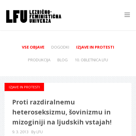
VSE OBJAVE
DOGODKI
IZJAVE IN PROTESTI
PRODUKCIJA
BLOG
10. OBLETNICA LFU
IZJAVE IN PROTESTI
Proti razdiralnemu
heteroseksizmu, šovinizmu in
mizoginiji na ljudskih vstajah!
9. 3. 2013
By LFU