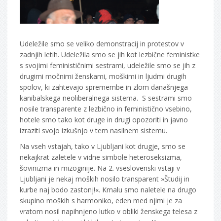
Udeležile smo se veliko demonstracij in protestov v
zadnjih letih. Udeležila smo se jih kot lezbične feministke
s svojimi feminističnimi sestrami, udeležile smo se jih z
drugimi močnimi ženskami, moškimi in ljudmi drugih
spolov, ki zahtevajo spremembe in zlom današnjega
kanibalskega neoliberalnega sistema. S sestrami smo
nosile transparente z lezbično in feministično vsebino,
hotele smo tako kot druge in drugi opozoriti in javno
izraziti svojo izkušnjo v tem nasilnem sistemu.
Na vseh vstajah, tako v Ljubljani kot drugje, smo se
nekajkrat zaletele v vidne simbole heteroseksizma,
šovinizma in mizoginije. Na 2. vseslovenski vstaji v
Ljubljani je nekaj moških nosilo transparent »Študij in
kurbe naj bodo zastonj!«. Kmalu smo naletele na drugo
skupino moških s harmoniko, eden med njimi je za
vratom nosil napihnjeno lutko v obliki ženskega telesa z