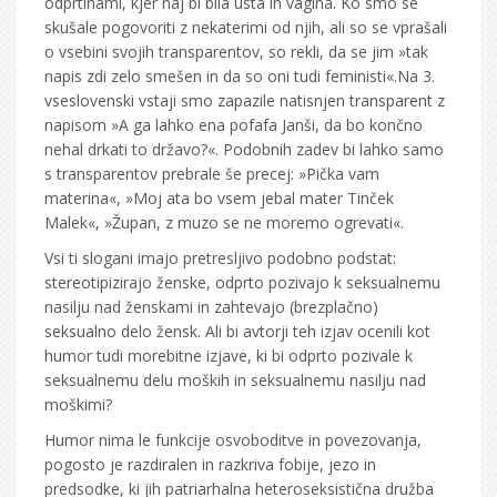
odprtinami, kjer naj bi bila usta in vagina. Ko smo se
skušale pogovoriti z nekaterimi od njih, ali so se vprašali
o vsebini svojih transparentov, so rekli, da se jim »tak
napis zdi zelo smešen in da so oni tudi feministi«.Na 3.
vseslovenski vstaji smo zapazile natisnjen transparent z
napisom »A ga lahko ena pofafa Janši, da bo končno
nehal drkati to državo?«. Podobnih zadev bi lahko samo
s transparentov prebrale še precej: »Pička vam
materina«, »Moj ata bo vsem jebal mater Tinček
Malek«, »Župan, z muzo se ne moremo ogrevati«.
Vsi ti slogani imajo pretresljivo podobno podstat:
stereotipizirajo ženske, odprto pozivajo k seksualnemu
nasilju nad ženskami in zahtevajo (brezplačno)
seksualno delo žensk. Ali bi avtorji teh izjav ocenili kot
humor tudi morebitne izjave, ki bi odprto pozivale k
seksualnemu delu moških in seksualnemu nasilju nad
moškimi?
Humor nima le funkcije osvoboditve in povezovanja,
pogosto je razdiralen in razkriva fobije, jezo in
predsodke, ki jih patriarhalna heteroseksistična družba