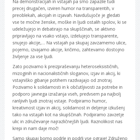
Na demonstracijah in vstajah pa smo zapazile tudi
precej drugačen, izviren humor na transparentih, v
preoblekah, akcijah in izjavah. Navdušujoče je gledati
vse te močne ženske, moške in ljudi ostalih spolov, ki se
udeležujejo in debatirajo na skupščinah, se aktivno
pripravljajo na vsako vstajo, izdelujejo transparente,
snujejo akcije,… Na vstajah pa skupaj zavzamemo ulice,
pojemo, izvajamo akcije, kričimo, zahtevamo dostojno
življenje za vse ljudi.
Zato pozivamo k preizpraševanju heteroseksističnih,
mizoginih in nacionalističnih sloganov, izjav in akcij, ki
vstajniško gibanje potihem razdvajajo od znotraj.
Pozivamo k solidarnosti in k občutljivosti za potrebe in
podporo javnega izražanja vseh, predvsem pa najbolj
ranljivih ljudi znotraj vstaje. Podpiramo humor,
kreativnost izjav in akcij, solidarnost in deljenje izkušenj
tako na vstajah kot na skupščinah. Podpiramo zavzetje
ulic in združevanje najrazličnejših ljudi. Raznolikost nas
krepi in nam daje moč!
Samo skupaj bomo podrle in podrli vse ograje! Združeno