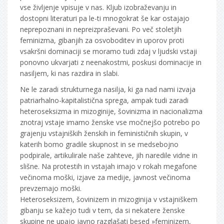
vse življenje vpisuje v nas. Kljub izobraževanju in
dostopni literaturi pa le-ti mnogokrat še kar ostajajo
neprepoznani in nepreizpraševani. Po več stoletjih
feminizma, gibanjih za osvoboditev in uporov proti
vsakršni dominaciji se moramo tudi zdaj v ljudski vstaji
ponovno ukvarjati z neenakostmi, poskusi dominacije in
nasiljem, ki nas razdira in slabi.
Ne le zaradi strukturnega nasilja, ki ga nad nami izvaja
patriarhalno-kapitalistična sprega, ampak tudi zaradi
heteroseksizma in mizoginije, šovinizma in nacionalizma
znotraj vstaje imamo ženske vse močnejšo potrebo po
grajenju vstajniških ženskih in feminističnih skupin, v
katerih bomo gradile skupnost in se medsebojno
podpirale, artikulirale naše zahteve, jih naredile vidne in
slišne. Na protestih in vstajah imajo v rokah megafone
večinoma moški, izjave za medije, javnost večinoma
prevzemajo moški.
Heteroseksizem, šovinizem in mizoginija v vstajniškem
gibanju se kažejo tudi v tem, da si nekatere ženske
skupine ne upajo javno razglašati besed »feminizem,