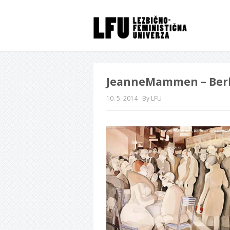
JeanneMammen – Berl
10. 5. 2014
By LFU