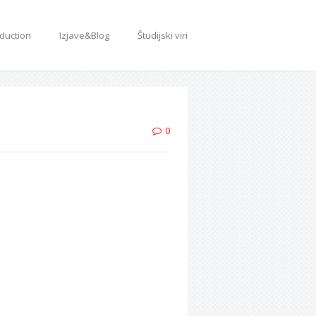
oduction
Izjave&Blog
Študijski viri
0