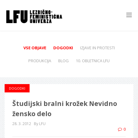
VSE OBJAVE
DOGODKI
IZJAVE IN PROTESTI
PRODUKCIJA
BLOG
10. OBLETNICA LFU
DOGODKI
Študijski bralni krožek Nevidno
žensko delo
28. 3. 2012
By LFU
0