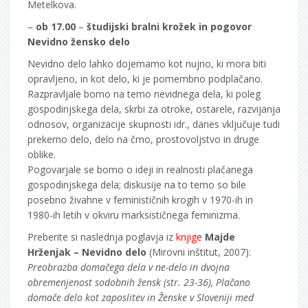
Metelkova.
–
ob 17.00
–
študijski bralni krožek in pogovor
Nevidno žensko delo
Nevidno delo lahko dojemamo kot nujno, ki mora biti
opravljeno, in kot delo, ki je pomembno podplačano.
Razpravljale bomo na temo nevidnega dela, ki poleg
gospodinjskega dela, skrbi za otroke, ostarele, razvijanja
odnosov, organizacije skupnosti idr., danes vključuje tudi
prekerno delo, delo na črno, prostovoljstvo in druge
oblike.
Pogovarjale se bomo o ideji in realnosti plačanega
gospodinjskega dela; diskusije na to temo so bile
posebno živahne v feminističnih krogih v 1970-ih in
1980-ih letih v okviru marksističnega feminizma.
Preberite si naslednja poglavja iz
knjige
Majde
Hrženjak – Nevidno delo
(Mirovni inštitut, 2007):
Preobrazba domačega dela v ne-delo in dvojna
obremenjenost sodobnih žensk (str. 23-36), Plačano
domače delo kot zaposlitev in Ženske v Sloveniji med