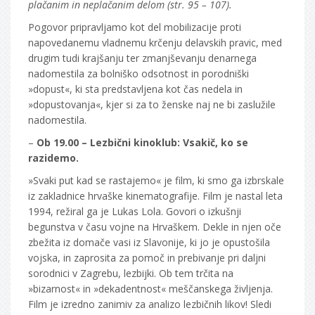
plačanim in neplačanim delom (str. 95 – 107).
Pogovor pripravljamo kot del mobilizacije proti
napovedanemu vladnemu krčenju delavskih pravic, med
drugim tudi krajšanju ter zmanjševanju denarnega
nadomestila za bolniško odsotnost in porodniški
»dopust«, ki sta predstavljena kot čas nedela in
»dopustovanja«, kjer si za to ženske naj ne bi zaslužile
nadomestila.
–
Ob 19.00 – Lezbični kinoklub: Vsakič, ko se
razidemo.
»Svaki put kad se rastajemo« je film, ki smo ga izbrskale
iz zakladnice hrvaške kinematografije. Film je nastal leta
1994, režiral ga je Lukas Lola. Govori o izkušnji
begunstva v času vojne na Hrvaškem. Dekle in njen oče
zbežita iz domače vasi iz Slavonije, ki jo je opustošila
vojska, in zaprosita za pomoč in prebivanje pri daljni
sorodnici v Zagrebu, lezbijki. Ob tem trčita na
»bizarnost« in »dekadentnost« meščanskega življenja.
Film je izredno zanimiv za analizo lezbičnih likov! Sledi