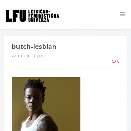
butch-lesbian
22. 10. 2013
By LFU
0