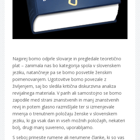
Najprej bomo odprle slovarje in pregledale teoretično
plat – zanimala nas bo kategorija spola v slovenskem
jeziku, natančneje pa se bomo posvetile ženskim
poimenovanjem. Ugotovitve bomo povezale z
življenjem, saj bo sledila kritična diskurzivna analiza
revijalnega materiala. V parih ali samostojno se bomo
zapodile med strani znanstvenih in manj znanstvenih
revij in potem glasno razmišljale ter si izmenjevale
mnenja o trenutnem položaju ženske v slovenskem
jeziku, ki ga vsak dan in vseh možnih položajih, nekateri
bolj, drugi manj suvereno, uporabljamo.
S seboj prinesite rumene ali nerumene članke, ki so vas