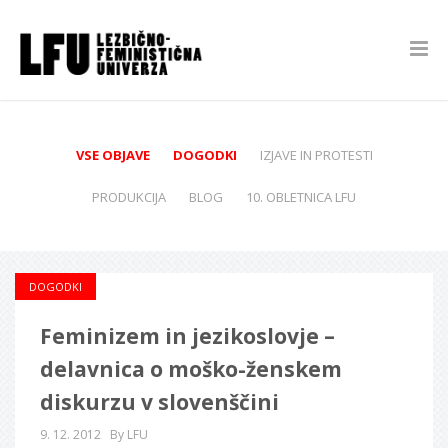
VSE OBJAVE
DOGODKI
IZJAVE IN PROTESTI
PRODUKCIJA
BLOG
10. OBLETNICA LFU
DOGODKI
Feminizem in jezikoslovje –
delavnica o moško-ženskem
diskurzu v slovenščini
9. 12. 2012
By LFU