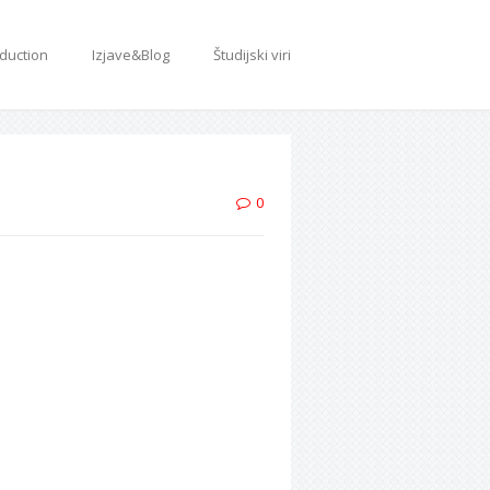
oduction
Izjave&Blog
Študijski viri
0