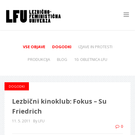
VSE OBJAVE
DOGODKI
IZJAVE IN PROTESTI
PRODUKCIJA
BLOG
10. OBLETNICA LFU
DOGODKI
Lezbični kinoklub: Fokus – Su
Friedrich
11. 5. 2011
By LFU
0