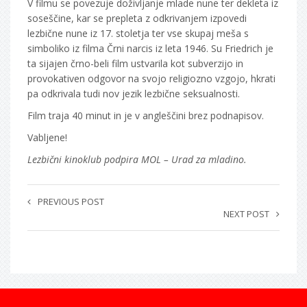
V filmu se povezuje doživljanje mlade nune ter dekleta iz
soseščine, kar se prepleta z odkrivanjem izpovedi
lezbične nune iz 17. stoletja ter vse skupaj meša s
simboliko iz filma Črni narcis iz leta 1946. Su Friedrich je
ta sijajen črno-beli film ustvarila kot subverzijo in
provokativen odgovor na svojo religiozno vzgojo, hkrati
pa odkrivala tudi nov jezik lezbične seksualnosti.
Film traja 40 minut in je v angleščini brez podnapisov.
Vabljene!
Lezbični kinoklub podpira MOL – Urad za mladino.
PREVIOUS POST
NEXT POST