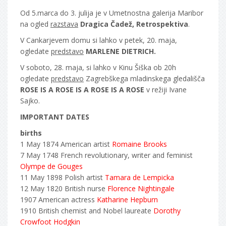
Od 5.marca do 3. julija je v Umetnostna galerija Maribor
na ogled
razstava
Dragica Čadež, Retrospektiva
.
V Cankarjevem domu si lahko v petek, 20. maja,
ogledate
predstavo
MARLENE DIETRICH.
V soboto, 28. maja, si lahko v Kinu Šiška ob 20h
ogledate
predstavo
Zagrebškega mladinskega gledališča
ROSE IS A ROSE IS A ROSE IS A ROSE
v režiji Ivane
Sajko.
IMPORTANT DATES
births
1 May 1874 American artist
Romaine Brooks
7 May 1748 French revolutionary, writer and feminist
Olympe de Gouges
11 May 1898 Polish artist
Tamara de Lempicka
12 May 1820 British nurse
Florence Nightingale
1907 American actress
Katharine Hepburn
1910 British chemist and Nobel laureate
Dorothy
Crowfoot Hodgkin