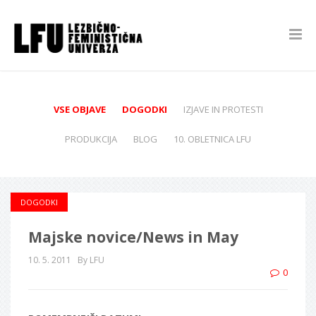
VSE OBJAVE
DOGODKI
IZJAVE IN PROTESTI
PRODUKCIJA
BLOG
10. OBLETNICA LFU
DOGODKI
Majske novice/News in May
10. 5. 2011
By LFU
0