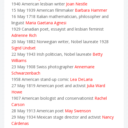
1940 American lesbian writer
Joan Nestle
15 May 1939 American filmmaker
Barbara Hammer
16 May 1718 Italian mathematician, philosopher and
linguist
Maria Gaetana Agnesi
1929 Canadian poet, essayist and lesbian feminist
Adrienne Rich
20 May 1882 Norwegian writer, Nobel laureate 1928
Sigrid Undset
22 May 1943 Irish politician, Nobel laureate
Betty
Williams
23 May 1908 Swiss photographer
Annemarie
Schwarzenbach
1958 American stand-up comic
Lea DeLaria
27 May 1819 American poet and activist
Julia Ward
Howe
1907 American biologist and conservationist
Rachel
Carson
28 May 1913 American poet
May Swenson
29 May 1934 Mexican stage director and activist
Nancy
Cárdenas