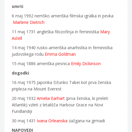
smrti
6 maj 1992 nemško ameriška filmska igralka in pevka
Marlene Dietrich
11 maj 1731 angleška filozofinja in feministka
Mary
Astell
14 maj 1940 rusko-ameriška anarhistka in feministka
judovskega rodu
Emma Goldman
15 maj 1886 ameriška pesnica
Emily Dickinson
dogodki
16 maj 1975 Japonka Džunko Tabei kot prva ženska
pripleza na Mount Everest
20 maj 1932
Amelia Earhart
(prva ženska, ki preleti
Atlantik) vzleti z letališča Harbour Grace na Novi
Fundlandiji
30 maj 1431
Ivana Orleanska
zažgana na grmadi
NAPOVEDI