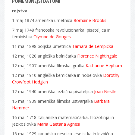
POMEMBNEJŠI DATUMI
rojstva
1 maj 1874 ameriška umetnica
Romaine Brooks
7 maj 1748 francoska revolucionarka, pisateljica in
feministka
Olympe de Gouges
11 maj 1898 poljska umetnica
Tamara de Lempicka
12 maj 1820 angleška bolničarka
Florence Nightingale
12 maj 1907 ameriška filmska igralka
Katharine Hepburn
12 maj 1910 angleška kemičarka in nobelovka
Dorothy
Crowfoot Hodgkin
12 maj 1940 ameriška lezbična pisateljica
Joan Nestle
15 maj 1939 ameriška filmska ustvarjalka
Barbara
Hammer
16 maj 1718 italijanska matematičarka, filozofinja in
jezikoslovka
Maria Gaetana Agnesi
16 maj 1929 kanadska pesnica, esejistka in lezbična