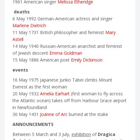
1961 American singer
Melissa Etheridge
deaths
6 May 1992 German-American actress and singer
Marlene Dietrich
11 May 1731 British philosopher and feminist
Mary
Astell
14 May 1940 Russian-American anarchist and feminist
of Jewish descent
Emma Goldman
15 May 1886 American poet
Emily Dickinson
events
16 May 1975 Japanese Junko Tabei climbs Mount
Everest as the first woman
20 May 1932
Amelia Earhart
(first woman to fly across
the Atlantic ocean) takes off from Harbour Grace airport
in Newfoundland
30 May 1431
Joanne of Arc
burned at the stake
ANNOUNCEMENTS
Between 5 March and 3 July,
exhibition
of
Dragica