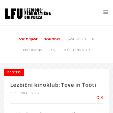
VSE OBJAVE
DOGODKI
IZJAVE IN PROTESTI
PRODUKCIJA
BLOG
10. OBLETNICA LFU
DOGODKI
Lezbični kinoklub: Tove in Tooti
11. 11. 2014
By LFU
0