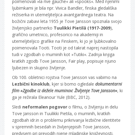
poimenovali »la rive gauche« ali »spooks«. Med njenimi
ljubimkami je bila npr. Vivica Bandler, finska gledališka
režiserka in utemeljiteljica avantgardnega teatra. Na
božični zabavi leta 1955 je Tove Jansson spoznala svojo
življenjsko partnerko
Tuulikki Pietilä (1917-2009
),
grafično umetnico, profesorico na akademiji in
utemeljiteljico grafike na Finskem, ki jo je ljubkovalno
poimenovala Tooti. Tooti je od takrat naprej nastopila
tudi v zgodbah o muminih kot »Tutiki«. Zadnja knjiga
kratkih zgodb Tove Jansson, Fair play, popisuje njuno
ljubezen in skupno življenje.
Ob 100. obletnici rojstva Tove Jansson vas vabimo na
Lezbični kinoklub
, kjer si bomo ogledale
dokumentarni
film
»Zgodbe iz dežele muminov: Življenje Tove Jansson«
, ki
ga je režirala Eleanour Yule (BBC, 2012).
Sledi
neformalen pogovor
o filmu, o življenju in delu
Tove Jansson in Tuulikki Pietila, o muminih, kratkih
zgodbah idr.in o problemu prikrivanja lezbične identitete
v spremnih besedah in življenjepisih Tove Jansson,
predvsem pri prevodih njene mladinske književnosti.