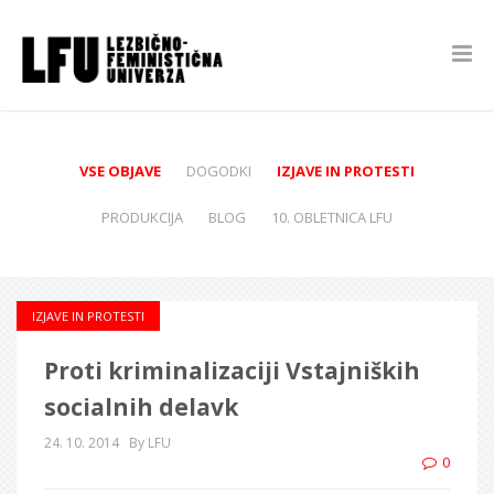
VSE OBJAVE
DOGODKI
IZJAVE IN PROTESTI
PRODUKCIJA
BLOG
10. OBLETNICA LFU
IZJAVE IN PROTESTI
Proti kriminalizaciji Vstajniških
socialnih delavk
24. 10. 2014
By LFU
0