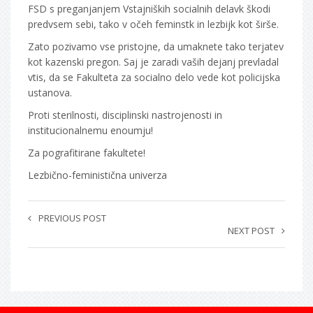
FSD s preganjanjem Vstajniških socialnih delavk škodi
predvsem sebi, tako v očeh feminstk in lezbijk kot širše.
Zato pozivamo vse pristojne, da umaknete tako terjatev
kot kazenski pregon. Saj je zaradi vaših dejanj prevladal
vtis, da se Fakulteta za socialno delo vede kot policijska
ustanova.
Proti sterilnosti, disciplinski nastrojenosti in
institucionalnemu enoumju!
Za pografitirane fakultete!
Lezbično-feministična univerza
PREVIOUS POST
NEXT POST