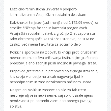
Lezbično-feministična univerza v podporo
kriminaliziranim Vstajniškim socialnim delavkam
Kakršnakoli terjatev (tudi manjša od 2.175,09 evrov) za
stroške čiščenja fasade in kazenski pregon dveh
Vstajniških socialnih delavk z grožnjo 2 let zapora sta
tako obremenjujoča za tožečo ustanovo, da si ta ne
zasluži več imena Fakulteta za socialno delo.
Politična sporočila na zidovih, ki kričijo proti družbenim
neenakostim, so živa pričevanja tistih, ki jim grafitiranje
predstavlja eno zadnjih pičlih možnosti javnega izraza.
Prepoved grafitiranja je prepoved političnega izražanja,
ki s svojo vidnostjo na ulicah nagovarja ljudi k
nepredpisanim in zato nezakonitim načinom upora.
Nasprejani vzkliki in zahteve so bile za fakulteto
nesprejemljive in neprimerne, saj so kritizirale njeno
neodzivnost pri obrambi vsem dostopnega javnega
šolstva.