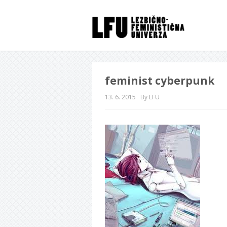
feminist cyberpunk
13. 6. 2015
By LFU