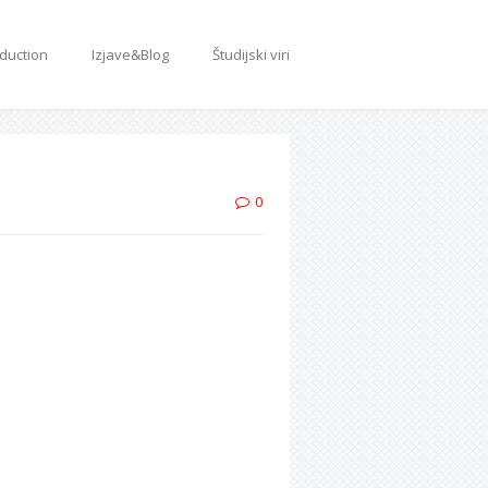
oduction
Izjave&Blog
Študijski viri
0