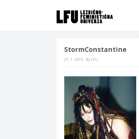
StormConstantine
21. 1. 2015
By LFU