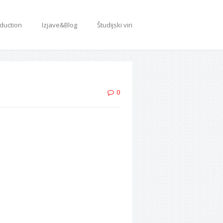
oduction
Izjave&Blog
Študijski viri
0