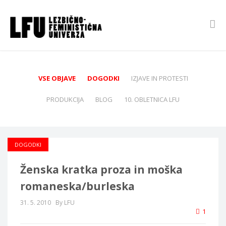
VSE OBJAVE
DOGODKI
IZJAVE IN PROTESTI
PRODUKCIJA
BLOG
10. OBLETNICA LFU
DOGODKI
Ženska kratka proza in moška
romaneska/burleska
31. 5. 2010
By LFU
1