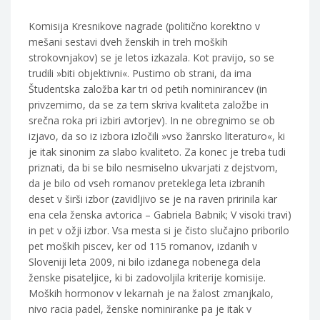
Komisija Kresnikove nagrade (politično korektno v
mešani sestavi dveh ženskih in treh moških
strokovnjakov) se je letos izkazala. Kot pravijo, so se
trudili »biti objektivni«. Pustimo ob strani, da ima
Študentska založba kar tri od petih nominirancev (in
privzemimo, da se za tem skriva kvaliteta založbe in
srečna roka pri izbiri avtorjev). In ne obregnimo se ob
izjavo, da so iz izbora izločili »vso žanrsko literaturo«, ki
je itak sinonim za slabo kvaliteto. Za konec je treba tudi
priznati, da bi se bilo nesmiselno ukvarjati z dejstvom,
da je bilo od vseh romanov preteklega leta izbranih
deset v širši izbor (zavidljivo se je na raven pririnila kar
ena cela ženska avtorica – Gabriela Babnik; V visoki travi)
in pet v ožji izbor. Vsa mesta si je čisto slučajno priborilo
pet moških piscev, ker od 115 romanov, izdanih v
Sloveniji leta 2009, ni bilo izdanega nobenega dela
ženske pisateljice, ki bi zadovoljila kriterije komisije.
Moških hormonov v lekarnah je na žalost zmanjkalo,
nivo racia padel, ženske nominiranke pa je itak v