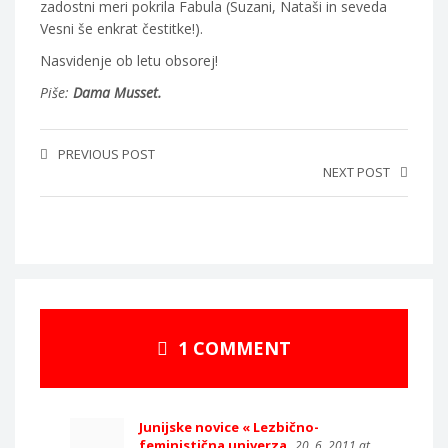
zadostni meri pokrila Fabula (Suzani, Nataši in seveda
Vesni še enkrat čestitke!).
Nasvidenje ob letu obsorej!
Piše:
Dama Musset.
PREVIOUS POST
NEXT POST
1 COMMENT
Junijske novice « Lezbično-
feministična univerza
20. 6. 2011 at