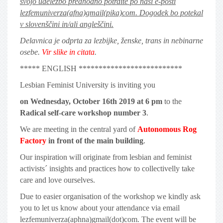
svojo udeležbo predhodno potrdite po naši e-pošti
lezfemuniverza(afna)gmail(pika)com. Dogodek bo potekal
v slovenščini in/ali angleščini.
Delavnica je odprta za lezbijke, ženske, trans in nebinarne
osebe.
Vir slike in citata
.
***** ENGLISH **************************
Lesbian Feminist University is inviting you
on Wednesday, October 16th 2019 at 6 pm
to the
Radical self-care workshop number 3
.
We are meeting in the central yard of
Autonomous Rog
Factory
in front of the main building
.
Our inspiration will originate from lesbian and feminist
activists´ insights and practices how to collectivelly take
care and love ourselves.
Due to easier organisation of the workshop we kindly ask
you to let us know about your attendance via email
lezfemuniverza(aphna)gmail(dot)com. The event will be