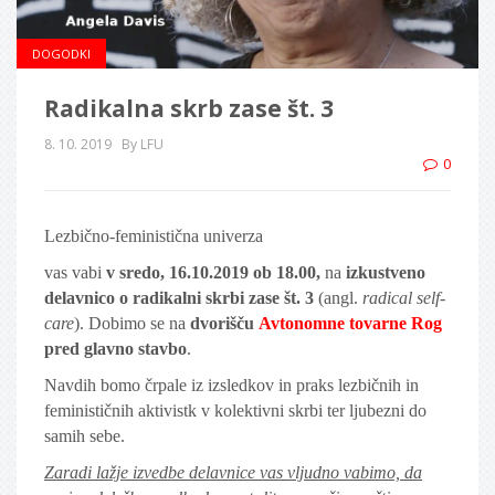
DOGODKI
Radikalna skrb zase št. 3
8. 10. 2019
By LFU
0
Lezbično-feministična univerza
vas vabi
v sredo, 16.10.2019 ob 18.00,
na
izkustveno
delavnico o radikalni skrbi zase št. 3
(angl.
radical self-
care
). Dobimo se na
dvorišču
Avtonomne tovarne Rog
pred glavno stavbo
.
Navdih bomo črpale iz izsledkov in praks lezbičnih in
feminističnih aktivistk v kolektivni skrbi ter ljubezni do
samih sebe.
Zaradi lažje izvedbe delavnice vas vljudno vabimo, da