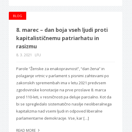
BLOG
8. marec – dan boja vseh ljudi proti
kapitalističnemu patriarhatu in
rasizmu
8. 3. 2021
LFU
Parole “Ženske za enakopravnost”, “dan žena” in
polaganje vrtnic v parlament s pisnimi zahtevami po
zakonskih spremembah ima v letu 2021 predvsem
zgodovinske konotacije na prve proslave 8. marca
pred 110-leti, v resničnosti pa deluje parcialno. Kot da
bi se spregledalo sistematično nasilje neoliberalnega
kapitalizma nad vsemi ljudi in odpoved liberalne
parlamentarne demokracije. Vse, kar […]
READ MORE