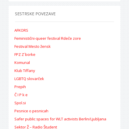
SESTRSKE POVEZAVE
AFKORS
Feministični-queer festival Rdeče zore
Festival Mesto žensk
FPZ Z´borke
Komunal
Klub Tiffany
LGBTQ slovarček
Prepih
Č I P k e
Spol.si
Pesnice o pesnicah
Safer public spaces for WLT activists Berlin/Ljubljana
Sektor Ž – Radio Študent