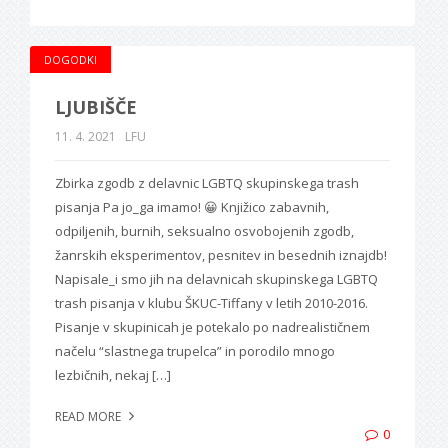
DOGODKI
LJUBIŠČE
11. 4. 2021
LFU
Zbirka zgodb z delavnic LGBTQ skupinskega trash
pisanja Pa jo_ga imamo! 😀 Knjižico zabavnih,
odpiljenih, burnih, seksualno osvobojenih zgodb,
žanrskih eksperimentov, pesnitev in besednih iznajdb!
Napisale_i smo jih na delavnicah skupinskega LGBTQ
trash pisanja v klubu ŠKUC-Tiffany v letih 2010-2016.
Pisanje v skupinicah je potekalo po nadrealističnem
načelu “slastnega trupelca” in porodilo mnogo
lezbičnih, nekaj […]
READ MORE
0