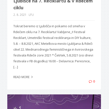
Ljubišče na 7. Reciklartu & v Rdečem
ciklu
2. 8. 2021
LFU
Tokrat beremo iz Ljubišča in pokamo od smeha v
Rdečem ciklu na 7. Reciklartu! Vabljene_i! Festival
Reciklart, Umetniški festival recikliranja in DIY kulture,
5.8. – 8.8.2021, AKC Metelkova mesto Ljubljana & Rdeči
cikel 22. Mednarodnega feminističnega in kvirovskega
festivala Rdeče zore 2021 * Četrtek, 5.8.2021 (vsi dnevi
festivala v FB dogodku) 16:00 – Delavnica: Peresnice,
[…]
READ MORE
0