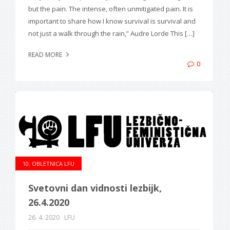
but the pain. The intense, often unmitigated pain. It is
important to share how I know survival is survival and
not just a walk through the rain,” Audre Lorde This […]
READ MORE
0
10. OBLETNICA LFU
Svetovni dan vidnosti lezbijk,
26.4.2020
26. 4. 2020
LFU