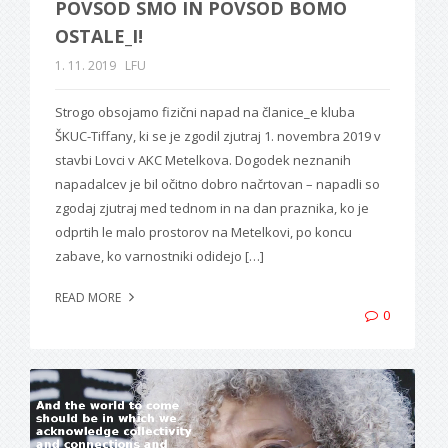
POVSOD SMO IN POVSOD BOMO
OSTALE_I!
1. 11. 2019
LFU
Strogo obsojamo fizični napad na članice_e kluba
ŠKUC-Tiffany, ki se je zgodil zjutraj 1. novembra 2019 v
stavbi Lovci v AKC Metelkova. Dogodek neznanih
napadalcev je bil očitno dobro načrtovan – napadli so
zgodaj zjutraj med tednom in na dan praznika, ko je
odprtih le malo prostorov na Metelkovi, po koncu
zabave, ko varnostniki odidejo […]
READ MORE
0