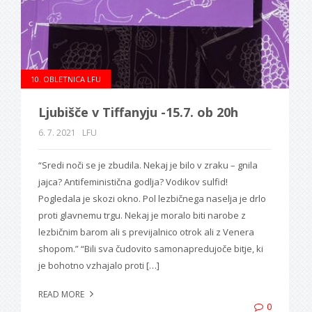
10. OBLETNICA LFU
Ljubišče v Tiffanyju -15.7. ob 20h
6. 7. 2021
LFU
“Sredi noči se je zbudila. Nekaj je bilo v zraku – gnila
jajca? Antifeministična godlja? Vodikov sulfid!
Pogledala je skozi okno. Pol lezbičnega naselja je drlo
proti glavnemu trgu. Nekaj je moralo biti narobe z
lezbičnim barom ali s previjalnico otrok ali z Venera
shopom.” “Bili sva čudovito samonapredujoče bitje, ki
je bohotno vzhajalo proti […]
READ MORE
0