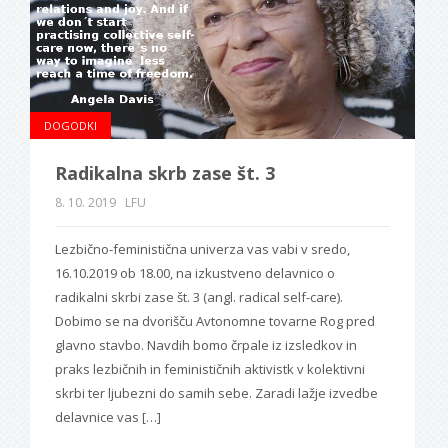
DOGODKI
Radikalna skrb zase št. 3
8. 10. 2019
LFU
Lezbično-feministična univerza vas vabi v sredo,
16.10.2019 ob 18.00, na izkustveno delavnico o
radikalni skrbi zase št. 3 (angl. radical self-care).
Dobimo se na dvorišču Avtonomne tovarne Rog pred
glavno stavbo. Navdih bomo črpale iz izsledkov in
praks lezbičnih in feminističnih aktivistk v kolektivni
skrbi ter ljubezni do samih sebe. Zaradi lažje izvedbe
delavnice vas […]