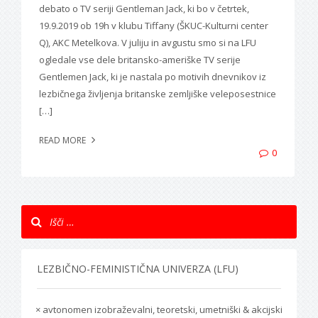
debato o TV seriji Gentleman Jack, ki bo v četrtek,
19.9.2019 ob 19h v klubu Tiffany (ŠKUC-Kulturni center
Q), AKC Metelkova. V juliju in avgustu smo si na LFU
ogledale vse dele britansko-ameriške TV serije
Gentlemen Jack, ki je nastala po motivih dnevnikov iz
lezbičnega življenja britanske zemljiške veleposestnice
[…]
READ MORE
0
LEZBIČNO-FEMINISTIČNA UNIVERZA (LFU)
× avtonomen izobraževalni, teoretski, umetniški & akcijski