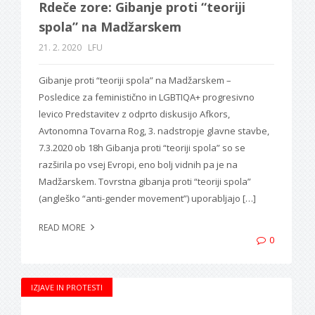
Rdeče zore: Gibanje proti “teoriji
spola” na Madžarskem
21. 2. 2020
LFU
Gibanje proti “teoriji spola” na Madžarskem –
Posledice za feministično in LGBTIQA+ progresivno
levico Predstavitev z odprto diskusijo Afkors,
Avtonomna Tovarna Rog, 3. nadstropje glavne stavbe,
7.3.2020 ob 18h Gibanja proti “teoriji spola” so se
razširila po vsej Evropi, eno bolj vidnih pa je na
Madžarskem. Tovrstna gibanja proti “teoriji spola”
(angleško “anti-gender movement”) uporabljajo […]
READ MORE
0
IZJAVE IN PROTESTI