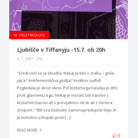
10. OBLETNICA LFU
Ljubišče v Tiffanyju -15.7. ob 20h
6. 7. 2021
LFU
“Sredi noči se je zbudila. Nekaj je bilo v zraku – gnila
jajca? Antifeministična godlja? Vodikov sulfid!
Pogledala je skozi okno. Pol lezbičnega naselja je drlo
proti glavnemu trgu. Nekaj je moralo biti narobe z
lezbičnim barom ali s previjalnico otrok ali z Venera
shopom.” “Bili sva čudovito samonapredujoče bitje, ki
je bohotno vzhajalo proti […]
READ MORE
0