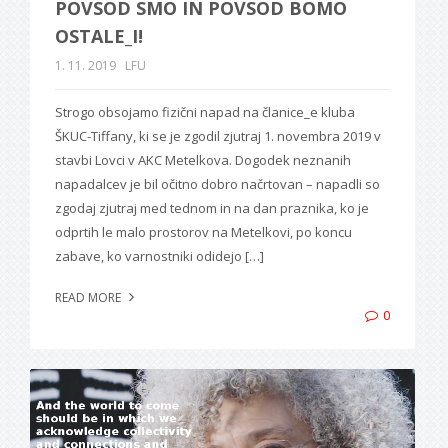
POVSOD SMO IN POVSOD BOMO
OSTALE_I!
1. 11. 2019
LFU
Strogo obsojamo fizični napad na članice_e kluba
ŠKUC-Tiffany, ki se je zgodil zjutraj 1. novembra 2019 v
stavbi Lovci v AKC Metelkova. Dogodek neznanih
napadalcev je bil očitno dobro načrtovan – napadli so
zgodaj zjutraj med tednom in na dan praznika, ko je
odprtih le malo prostorov na Metelkovi, po koncu
zabave, ko varnostniki odidejo […]
READ MORE
0