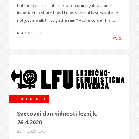
but the pain. The intense, often unmitigated pain. It is
important to share how I know survival is survival and
not just a walk through the rain,” Audre Lorde This […]
READ MORE
0
10. OBLETNICA LFU
Svetovni dan vidnosti lezbijk,
26.4.2020
26. 4. 2020
LFU