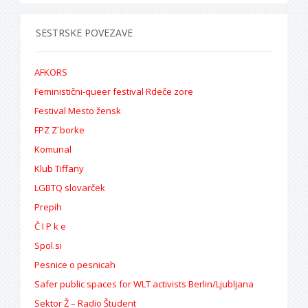
SESTRSKE POVEZAVE
AFKORS
Feministični-queer festival Rdeče zore
Festival Mesto žensk
FPZ Z´borke
Komunal
Klub Tiffany
LGBTQ slovarček
Prepih
Č I P k e
Spol.si
Pesnice o pesnicah
Safer public spaces for WLT activists Berlin/Ljubljana
Sektor Ž – Radio Študent