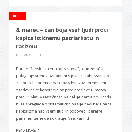
BLOG
8. marec – dan boja vseh ljudi proti
kapitalističnemu patriarhatu in
rasizmu
8. 3. 2021
LFU
Parole “Ženske za enakopravnost”, “dan žena” in
polaganje vrtnic v parlament s pisnimi zahtevami po
zakonskih spremembah ima v letu 2021 predvsem
zgodovinske konotacije na prve proslave 8. marca
pred 110-leti, v resničnosti pa deluje parcialno. Kot da
bi se spregledalo sistematično nasilje neoliberalnega
kapitalizma nad vsemi ljudi in odpoved liberalne
parlamentarne demokracije. Vse, kar […]
READ MORE