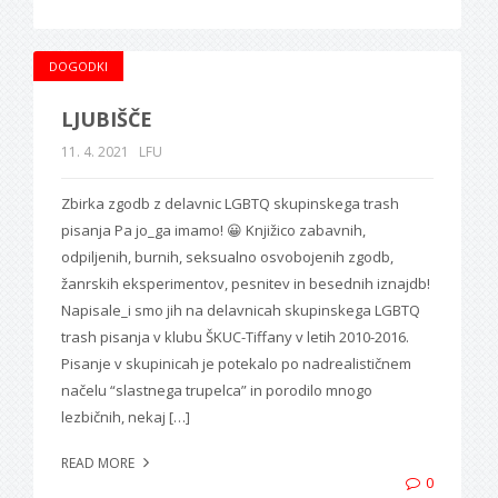
DOGODKI
LJUBIŠČE
11. 4. 2021
LFU
Zbirka zgodb z delavnic LGBTQ skupinskega trash
pisanja Pa jo_ga imamo! 😀 Knjižico zabavnih,
odpiljenih, burnih, seksualno osvobojenih zgodb,
žanrskih eksperimentov, pesnitev in besednih iznajdb!
Napisale_i smo jih na delavnicah skupinskega LGBTQ
trash pisanja v klubu ŠKUC-Tiffany v letih 2010-2016.
Pisanje v skupinicah je potekalo po nadrealističnem
načelu “slastnega trupelca” in porodilo mnogo
lezbičnih, nekaj […]
READ MORE
0