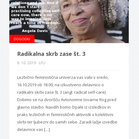
DOGODKI
Radikalna skrb zase št. 3
8. 10. 2019
LFU
Lezbično-feministična univerza vas vabi v sredo,
16.10.2019 ob 18.00, na izkustveno delavnico o
radikalni skrbi zase št. 3 (angl. radical self-care).
Dobimo se na dvorišču Avtonomne tovarne Rog pred
glavno stavbo. Navdih bomo črpale iz izsledkov in
praks lezbičnih in feminističnih aktivistk v kolektivni
skrbi ter ljubezni do samih sebe. Zaradi lažje izvedbe
delavnice vas […]