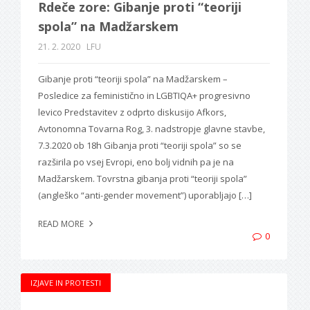
Rdeče zore: Gibanje proti “teoriji
spola” na Madžarskem
21. 2. 2020
LFU
Gibanje proti “teoriji spola” na Madžarskem –
Posledice za feministično in LGBTIQA+ progresivno
levico Predstavitev z odprto diskusijo Afkors,
Avtonomna Tovarna Rog, 3. nadstropje glavne stavbe,
7.3.2020 ob 18h Gibanja proti “teoriji spola” so se
razširila po vsej Evropi, eno bolj vidnih pa je na
Madžarskem. Tovrstna gibanja proti “teoriji spola”
(angleško “anti-gender movement”) uporabljajo […]
READ MORE
0
IZJAVE IN PROTESTI