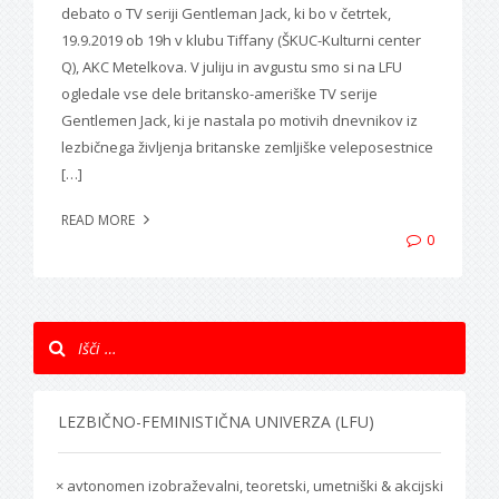
debato o TV seriji Gentleman Jack, ki bo v četrtek,
19.9.2019 ob 19h v klubu Tiffany (ŠKUC-Kulturni center
Q), AKC Metelkova. V juliju in avgustu smo si na LFU
ogledale vse dele britansko-ameriške TV serije
Gentlemen Jack, ki je nastala po motivih dnevnikov iz
lezbičnega življenja britanske zemljiške veleposestnice
[…]
READ MORE
0
LEZBIČNO-FEMINISTIČNA UNIVERZA (LFU)
× avtonomen izobraževalni, teoretski, umetniški & akcijski