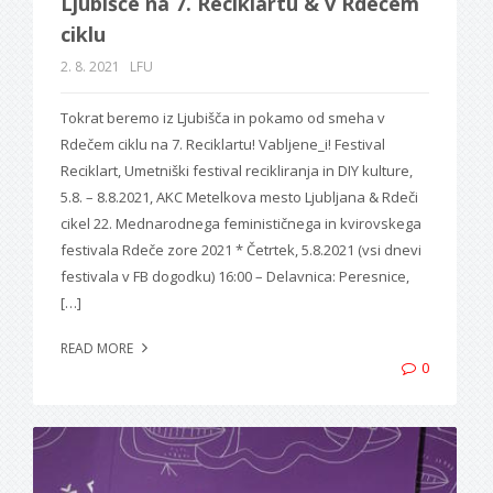
Ljubišče na 7. Reciklartu & v Rdečem
ciklu
2. 8. 2021
LFU
Tokrat beremo iz Ljubišča in pokamo od smeha v
Rdečem ciklu na 7. Reciklartu! Vabljene_i! Festival
Reciklart, Umetniški festival recikliranja in DIY kulture,
5.8. – 8.8.2021, AKC Metelkova mesto Ljubljana & Rdeči
cikel 22. Mednarodnega feminističnega in kvirovskega
festivala Rdeče zore 2021 * Četrtek, 5.8.2021 (vsi dnevi
festivala v FB dogodku) 16:00 – Delavnica: Peresnice,
[…]
READ MORE
0